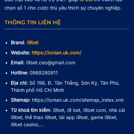
chọn số 1 cho cược thủ yêu thích sự chuyên nghiệp.
THÔNG TIN LIÊN HỆ
Brand
:
i9bet
Website:
https://ionian.uk.com/
Email:
i9bet.ceo@gmail.com
Hotline:
0969280911
Địa chỉ:
Số 198, Đ. Tân Thắng, Sơn Kỳ, Tân Phú,
Thành phố Hồ Chí Minh
Sitemap:
https://ionian.uk.com/sitemap_index.xml
Từ khoá tìm kiếm
: i9bet, i9 bet, i9bet com, nhà cái
i9bet, thể thao i9bet, tải app i9bet, game i9bet,
i9bet casino,...