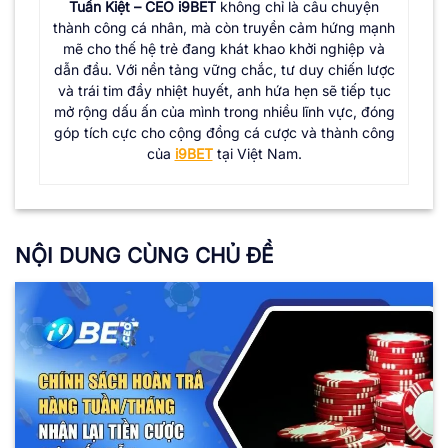
Tuấn Kiệt – CEO i9BET
không chỉ là câu chuyện
thành công cá nhân, mà còn truyền cảm hứng mạnh
mẽ cho thế hệ trẻ đang khát khao khởi nghiệp và
dẫn đầu. Với nền tảng vững chắc, tư duy chiến lược
và trái tim đầy nhiệt huyết, anh hứa hẹn sẽ tiếp tục
mở rộng dấu ấn của mình trong nhiều lĩnh vực, đóng
góp tích cực cho cộng đồng cá cược và thành công
của
i9BET
tại Việt Nam.
NỘI DUNG CÙNG CHỦ ĐỀ