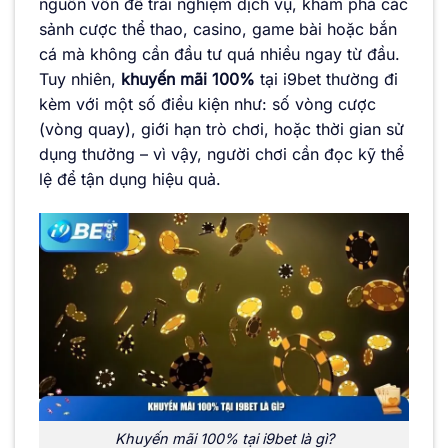
nguồn vốn để trải nghiệm dịch vụ, khám phá các
sảnh cược thể thao, casino, game bài hoặc bắn
cá mà không cần đầu tư quá nhiều ngay từ đầu.
Tuy nhiên,
khuyến mãi 100%
tại i9bet thường đi
kèm với một số điều kiện như: số vòng cược
(vòng quay), giới hạn trò chơi, hoặc thời gian sử
dụng thưởng – vì vậy, người chơi cần đọc kỹ thể
lệ để tận dụng hiệu quả.
Khuyến mãi 100% tại
i9bet
là gì?