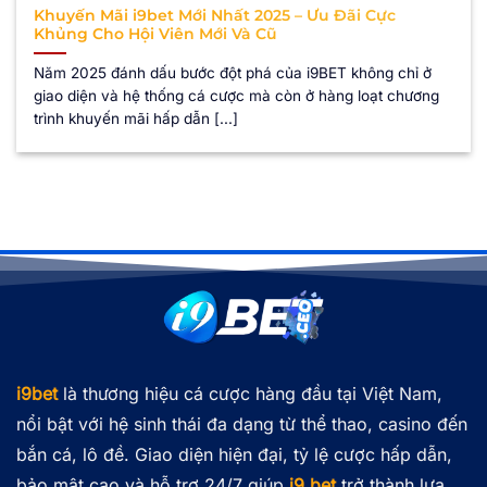
Khuyến Mãi i9bet Mới Nhất 2025 – Ưu Đãi Cực
Khủng Cho Hội Viên Mới Và Cũ
Năm 2025 đánh dấu bước đột phá của i9BET không chỉ ở
giao diện và hệ thống cá cược mà còn ở hàng loạt chương
trình khuyến mãi hấp dẫn [...]
i9bet
là thương hiệu cá cược hàng đầu tại Việt Nam,
nổi bật với hệ sinh thái đa dạng từ thể thao, casino đến
bắn cá, lô đề. Giao diện hiện đại, tỷ lệ cược hấp dẫn,
bảo mật cao và hỗ trợ 24/7 giúp
i9 bet
trở thành lựa