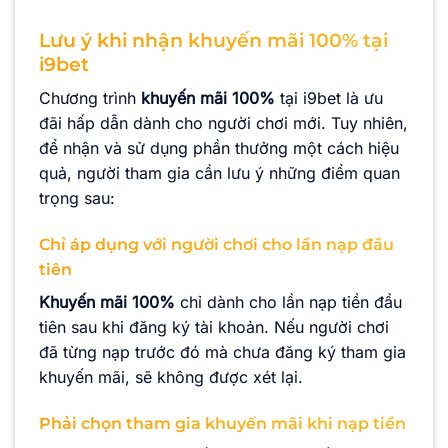
Lưu ý khi nhận khuyến mãi 100% tại
i9bet
Chương trình
khuyến mãi 100%
tại i9bet là ưu
đãi hấp dẫn dành cho người chơi mới. Tuy nhiên,
để nhận và sử dụng phần thưởng một cách hiệu
quả, người tham gia cần lưu ý những điểm quan
trọng sau:
Chỉ áp dụng với người chơi cho lần nạp đầu
tiên
Khuyến mãi 100%
chỉ dành cho lần nạp tiền đầu
tiên sau khi đăng ký tài khoản. Nếu người chơi
đã từng nạp trước đó mà chưa đăng ký tham gia
khuyến mãi, sẽ không được xét lại.
Phải chọn tham gia khuyến mãi khi nạp tiền