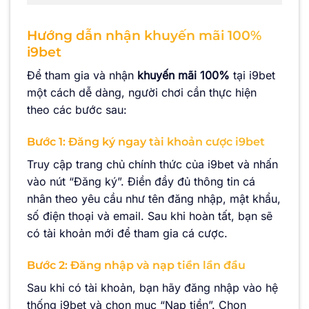
Hướng dẫn nhận khuyến mãi 100%
i9bet
Để tham gia và nhận
khuyến mãi 100%
tại i9bet
một cách dễ dàng, người chơi cần thực hiện
theo các bước sau:
Bước 1: Đăng ký ngay tài khoản cược i9bet
Truy cập trang chủ chính thức của i9bet và nhấn
vào nút “Đăng ký”. Điền đầy đủ thông tin cá
nhân theo yêu cầu như tên đăng nhập, mật khẩu,
số điện thoại và email. Sau khi hoàn tất, bạn sẽ
có tài khoản mới để tham gia cá cược.
Bước 2: Đăng nhập và nạp tiền lần đầu
Sau khi có tài khoản, bạn hãy đăng nhập vào hệ
thống i9bet và chọn mục “Nạp tiền”. Chọn