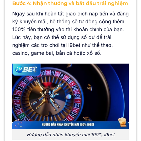
Bước 4: Nhận thưởng và bắt đầu trải nghiệm
Ngay sau khi hoàn tất giao dịch nạp tiền và đăng
ký khuyến mãi, hệ thống sẽ tự động cộng thêm
100% tiền thưởng vào tài khoản chính của bạn.
Lúc này, bạn có thể sử dụng số dư để trải
nghiệm các trò chơi tại i9bet như thể thao,
casino, game bài, bắn cá hoặc xổ số.
Hướng dẫn nhận khuyến mãi 100%
i9bet