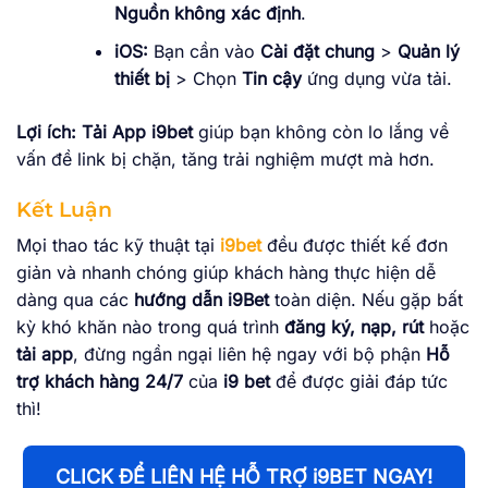
Nguồn không xác định
.
iOS:
Bạn cần vào
Cài đặt chung
>
Quản lý
thiết bị
> Chọn
Tin cậy
ứng dụng vừa tải.
Lợi ích:
Tải App i9bet
giúp bạn không còn lo lắng về
vấn đề link bị chặn, tăng trải nghiệm mượt mà hơn.
Kết Luận
Mọi thao tác kỹ thuật tại
i9bet
đều được thiết kế đơn
giản và nhanh chóng giúp khách hàng thực hiện dễ
dàng qua các
hướng dẫn i9Bet
toàn diện. Nếu gặp bất
kỳ khó khăn nào trong quá trình
đăng ký, nạp, rút
hoặc
tải app
, đừng ngần ngại liên hệ ngay với bộ phận
Hỗ
trợ khách hàng 24/7
của
i9 bet
để được giải đáp tức
thì!
CLICK ĐỂ LIÊN HỆ HỖ TRỢ i9BET NGAY!