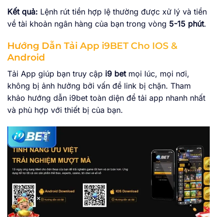
Kết quả:
Lệnh rút tiền hợp lệ thường được xử lý và tiền
về tài khoản ngân hàng của bạn trong vòng
5-15 phút
.
Hướng Dẫn Tải App i9BET Cho IOS &
Android
Tải App giúp bạn truy cập
i9 bet
mọi lúc, mọi nơi,
không bị ảnh hưởng bởi vấn đề link bị chặn. Tham
khảo hướng dẫn i9bet toàn diện để tải app nhanh nhất
và phù hợp với thiết bị của bạn.