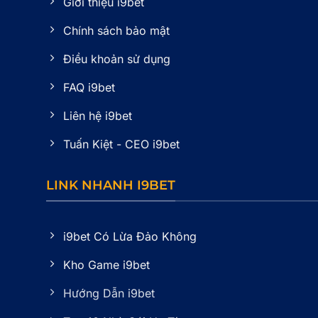
Giới thiệu i9bet
Chính sách bảo mật
Điều khoản sử dụng
FAQ i9bet
Liên hệ i9bet
Tuấn Kiệt - CEO i9bet
LINK NHANH I9BET
i9bet Có Lừa Đảo Không
Kho Game i9bet
Hướng Dẫn i9bet