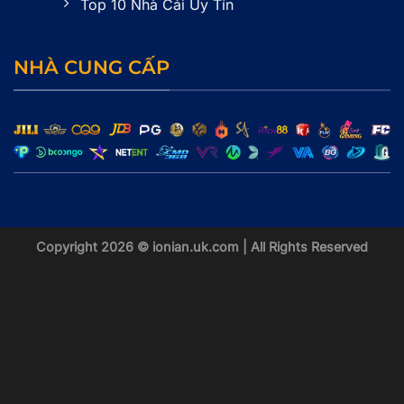
Top 10 Nhà Cái Uy Tín
NHÀ CUNG CẤP
Copyright 2026 ©
ionian.uk.com
| All Rights Reserved