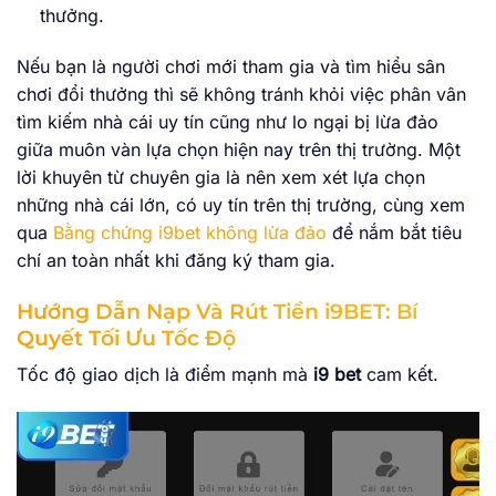
thưởng.
Nếu bạn là người chơi mới tham gia và tìm hiểu sân
chơi đổi thưởng thì sẽ không tránh khỏi việc phân vân
tìm kiếm nhà cái uy tín cũng như lo ngại bị lừa đảo
giữa muôn vàn lựa chọn hiện nay trên thị trường. Một
lời khuyên từ chuyên gia là nên xem xét lựa chọn
những nhà cái lớn, có uy tín trên thị trường, cùng xem
qua
Bằng chứng i9bet không lừa đảo
để nắm bắt tiêu
chí an toàn nhất khi đăng ký tham gia.
Hướng Dẫn Nạp Và Rút Tiền i9BET: Bí
Quyết Tối Ưu Tốc Độ
Tốc độ giao dịch là điểm mạnh mà
i9 bet
cam kết.